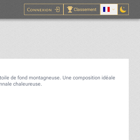
Connexion
Classement
le
e toile de fond montagneuse. Une composition idéale
omnale chaleureuse.