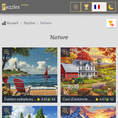
online
P
uzzles
Accueil
Puzzles
Nature
Nature
4.83
64
4.67
52
Évasion estivale au
Cour d’automne
bord de la mer
chaleureuse