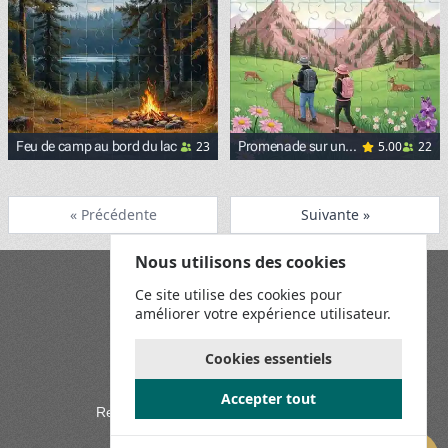
23
5.00
22
Feu de camp au bord du lac
Promenade sur un
sentier de montagne
« Précédente
Suivante »
Nous utilisons des cookies
Blog
Ce site utilise des cookies pour
Playground
améliorer votre expérience utilisateur.
Conditions générales
Politique de confidentialité
Règles du jeu
Cookies essentiels
Contactez-nous
Accepter tout
Rejoignez-nous sur les réseaux sociaux: