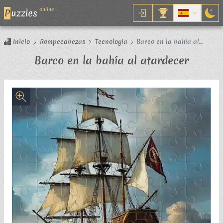
online
P
uzzles
Inicio
Rompecabezas
Tecnología
Barco en la bahía al
atardecer
Rompe
Barco en la bahía al atardecer