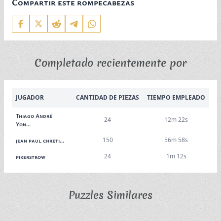
Compartir este rompecabezas
Completado recientemente por
JUGADOR
CANTIDAD DE PIEZAS
TIEMPO EMPLEADO
Thiago André
24
12m 22s
Yon...
150
56m 58s
jean paul chreti...
24
1m 12s
pikerstrow
Puzzles Similares