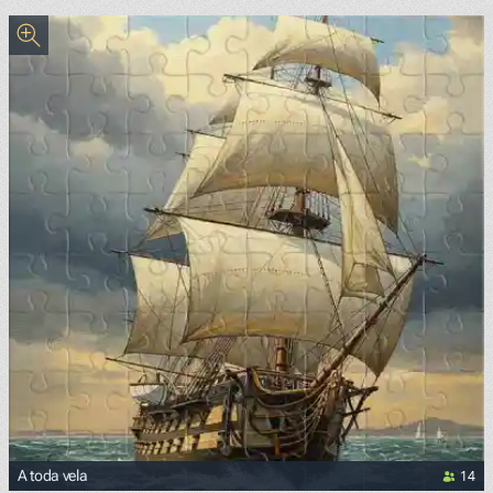
14
A toda vela