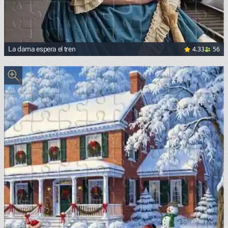
4.33
56
La dama espera el tren