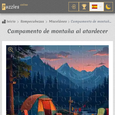
online
P
uzzles
Inicio
Rompecabezas
Misceláneo
Campamento de montaña
al atardecer
Ro
Campamento de montaña al atardecer