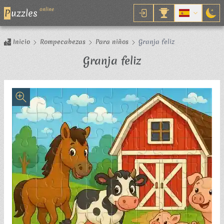
online
P
uzzles
Inicio
Rompecabezas
Para niños
Granja feliz
Rompecabezas
Granja feliz