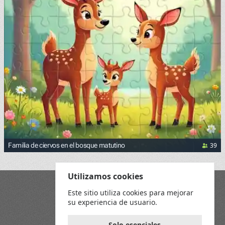
39
Familia de ciervos en el bosque matutino
Utilizamos cookies
Blog
Este sitio utiliza cookies para mejorar
Playground
su experiencia de usuario.
Términos y Condiciones
Política de Privacidad
Reglas del juego
Solo esenciales