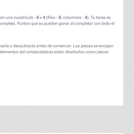
en una cuadrícula -
6
x
4
(filas -
6
; columnas -
4
). Tu tarea es
mpleta. Puntos que se pueden ganar al completar con éxito el
tivarla o desactivarla antes de comenzar. Las piezas se encajan
MMA-NYC,_1851.jpg" rel="noopener noreferrer" target="_bl
Los elementos del rompecabezas están diseñados como piezas