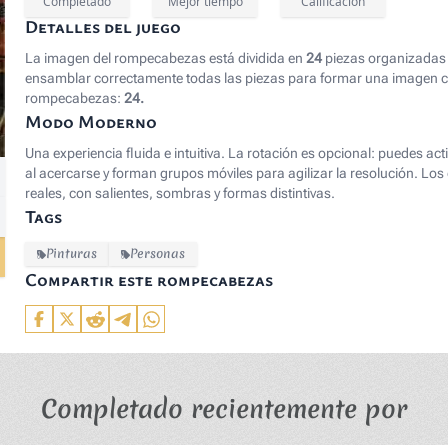
Completado
Mejor tiempo
Calificación
Detalles del juego
La imagen del rompecabezas está dividida en
24
piezas organizadas 
ensamblar correctamente todas las piezas para formar una imagen co
rompecabezas:
24.
Modo Moderno
Una experiencia fluida e intuitiva. La rotación es opcional: puedes ac
ile:Washington_Crossing_the_Delaware_by_Emanuel_Leutze,_
al acercarse y forman grupos móviles para agilizar la resolución. 
reales, con salientes, sombras y formas distintivas.
Tags
Pinturas
Personas
Compartir este rompecabezas
Completado recientemente por