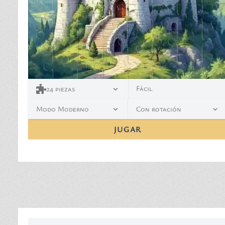
Fácil
24
piezas
Modo Moderno
Con rotación
JUGAR