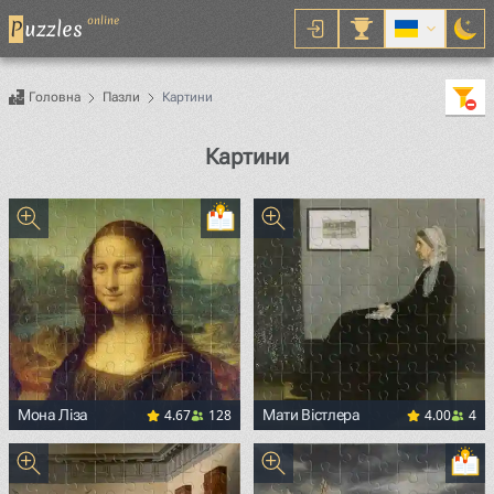
online
P
uzzles
Головна
Пазли
Картини
Картини
4.67
128
4.00
4
Мона Ліза
Мати Вістлера
<p><a href="https://commons.wikimedia.org/wiki/File:Mon
<p><a href="https://commons.