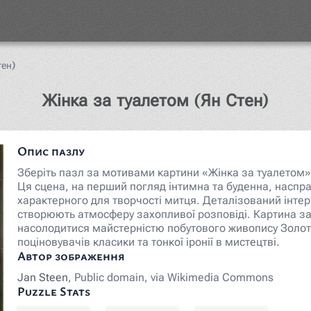
тен)
Пазл
Жінка за туалетом (Ян Стен)
Опис пазлу
Зберіть пазл за мотивами картини «Жінка за туалетом»
Ця сцена, на перший погляд інтимна та буденна, наспра
характерного для творчості митця. Деталізований інтер’є
створюють атмосферу захопливої розповіді. Картина зап
насолодитися майстерністю побутового живопису Золото
поціновувачів класики та тонкої іронії в мистецтві.
Автор зображення
Jan Steen
, Public domain, via Wikimedia Commons
Puzzle Stats