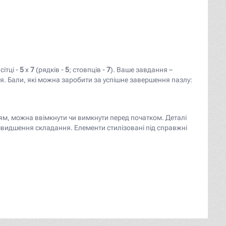
сітці -
5
x
7
(рядків -
5
; стовпців -
7
). Ваше завдання –
я. Бали, які можна заробити за успішне завершення пазлу:
e)_-_Rhetoricians_at_a_Window_-_Google_Art_Project.jpg" r
ням, можна ввімкнути чи вимкнути перед початком. Деталі
швидшення складання. Елементи стилізовані під справжні