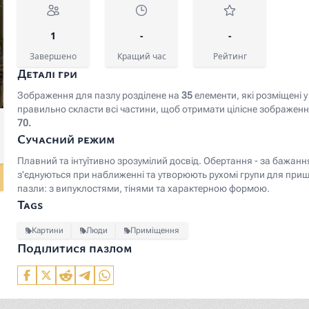
1
-
-
Завершено
Кращий час
Рейтинг
Деталі гри
Зображення для пазлу розділене на
35
елементи, які розміщені у 
правильно скласти всі частини, щоб отримати цілісне зображенн
le:Jan_Steen,_Dutch_(active_Leiden,_Haarlem,_and_The_Hagu
70.
Сучасний режим
Плавний та інтуїтивно зрозумілий досвід. Обертання - за бажан
з'єднуються при наближенні та утворюють рухомі групи для при
пазли: з випуклостями, тінями та характерною формою.
Tags
Картини
Люди
Приміщення
Поділитися пазлом