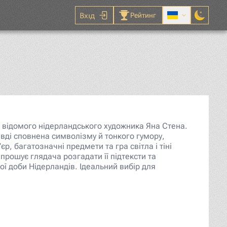
Вхід
Рейтинг
 відомого нідерландського художника Яна Стена.
вді сповнена символізму й тонкого гумору,
р, багатозначні предмети та гра світла і тіні
рошує глядача розгадати її підтексти та
ї доби Нідерландів. Ідеальний вибір для