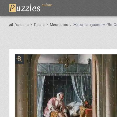
P
uzzles
online
Головна
Пазли
Мистецтво
Жінка за туалетом (Ян С