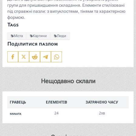
групи для пришвидшення складання. Елементи стилізовані
під справжні пазли: з випуклостями, тінями та характерною
формою.
Tags
Міста
Картини
Люди
Поділитися пазлом
Нещодавно склали
ГРАВЕЦЬ
ЕЛЕМЕНТІВ
ЗАТРАЧЕНО ЧАСУ
24
2хв
nnnata