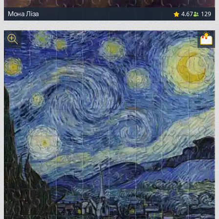
4.67
129
Мона Ліза
<p><a href="https://commons.wikimedia.org/wiki/File:Mon