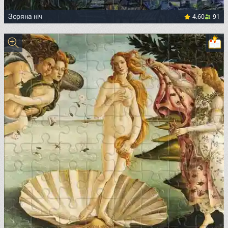
4.60
91
Зоряна ніч
<p><a href="https://commons.wikimedia.org/wiki/File:Van