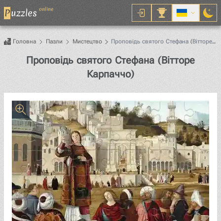
online
P
uzzles
Головна
Пазли
Мистецтво
Проповідь святого Стефана (Вітторе
Карпаччо)
Проповідь святого Стефана (Вітторе
Пазл
Карпаччо)