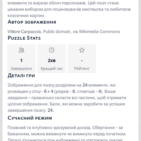
елементи та вирази облич персонажів. Цей пазл стане
цікавим вибором для поціновувачів мистецтва та любителів
класичних картин.
Автор зображення
Vittore Carpaccio
, Public domain, via Wikimedia Commons
Puzzle Stats
1
2хв
-
Завершено
Кращий час
Рейтинг
Деталі гри
Зображення для пазлу розділене на
24
елементи, які
розміщені у сітці -
6
x
4
(рядків -
6
; стовпців -
4
). Ваше
завдання – правильно скласти всі частини, щоб отримати
цілісне зображення. Бали, які можна заробити за успішне
завершення пазлу:
24.
Сучасний режим
Плавний та інтуїтивно зрозумілий досвід. Обертання - за
бажанням, можна ввімкнути чи вимкнути перед початком.
Деталі з'єднуються при наближенні та утворюють рухомі