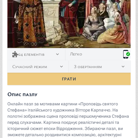
<p><a href="https://commons.wikimedia.org/wiki/File:
Легко
24
елементів
Сучасний режим
З обертанням
ГРАТИ
Опис пазлу
Онлайн пазл за мотивами картини «Проповідь святого
Стефана» італійського художника Вітторе Карпаччо. На
полотні зображена сцена проповіді першомученика Стефана
перед слухачами. Картина поєднує реалістичні деталі та
історичний сюжет епохи Відродження. Збираючи пазл, ви
зможете детально роздивитися композицію, архітектурні