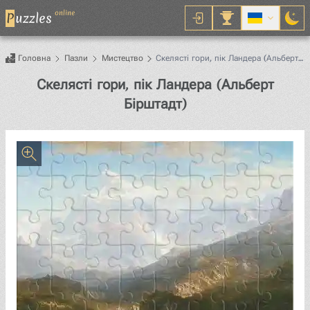
online
P
uzzles
Головна
Пазли
Мистецтво
Скелясті гори, пік Ландера (Альберт
Бірштадт)
Скелясті гори, пік Ландера (Альберт
Пазл
Бірштадт)