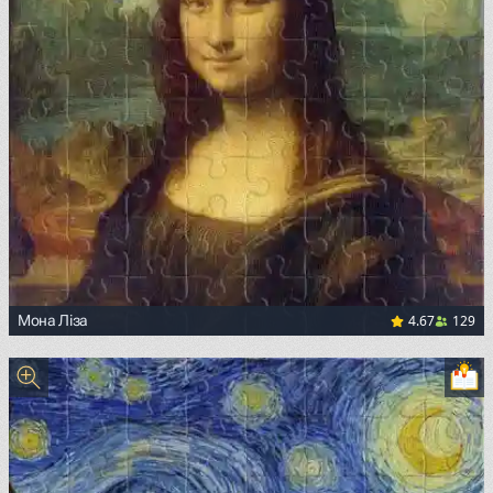
4.67
129
Мона Ліза
<p><a href="https://commons.wikimedia.org/wiki/File:Mon