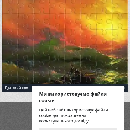
4.67
31
Дев'ятий вал
Ми використовуємо файли
<p><a href="https://commons.wikimedia.org/wiki/File:Aiva
cookie
Цей веб-сайт використовує файли
Блог
cookie для покращення
Playground
користувацького досвіду.
Умови та положення
Політика конфіденційності