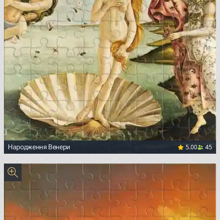
5.00
45
Народження Венери
<p><a href="https://commons.wikimedia.org/wiki/File:Sand