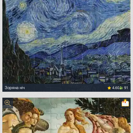
4.60
91
Зоряна ніч
<p><a href="https://commons.wikimedia.org/wiki/File:Van