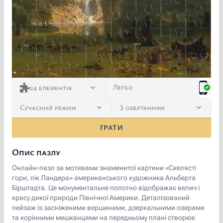
<p><a href="https://commons.wikimedia.org/wiki/File:A
Легко
24
елементів
Сучасний режим
З обертанням
ГРАТИ
Опис пазлу
Онлайн-пазл за мотивами знаменитої картини «Скелясті
гори, пік Ландера» американського художника Альберта
Бірштадта. Це монументальне полотно відображає велич і
красу дикої природи Північної Америки. Деталізований
пейзаж із засніженими вершинами, дзеркальними озерами
та корінними мешканцями на передньому плані створює