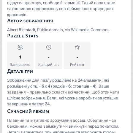
відчуття простору, свободи й гармонії. Такий пазл стане
захопливою подорожжю у світ неймовірних природних
краєвидів.
Автор зображення
Albert Bierstadt
, Public domain, via Wikimedia Commons
Puzzle Stats
1
-
-
Завершено
Кращий час
Рейтинг
Деталі гри
Зображення для пазлу розділене на
24
елементи, які
розміщені у сітці -
6
x
4
(рядків -
6
; стовпців -
4
). Ваше
завдання – правильно скласти всі частини, щоб отримати
цілісне зображення. Бали, які можна заробити за успішне
завершення пазлу:
24.
Сучасний режим
Плавний та інтуїтивно зрозумілий досвід. Обертання - за
бажанням, можна ввімкнути чи вимкнути перед початком.
Деталі з'єднуються при наближенні та утворюють рухомі