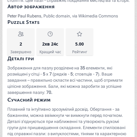
століття. Цей пазл - справжнє поєднання мистецтва та історії.
Автор зображення
Peter Paul Rubens
, Public domain, via Wikimedia Commons
Puzzle Stats
2
2хв 24с
5.00
Завершено
Кращий час
Рейтинг
Деталі гри
Зображення для пазлу розділене на
35
елементи, які
розміщені у сітці -
5
x
7
(рядків -
5
; стовпців -
7
). Ваше
завдання – правильно скласти всі частини, щоб отримати
цілісне зображення. Бали, які можна заробити за успішне
завершення пазлу:
70.
Сучасний режим
Плавний та інтуїтивно зрозумілий досвід. Обертання - за
бажанням, можна ввімкнути чи вимкнути перед початком.
Деталі з'єднуються при наближенні та утворюють рухомі
групи для пришвидшення складання. Елементи стилізовані
під справжні пазли: з випуклостями, тінями та характерною