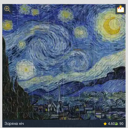
<p><a href="https://commons.wikimedia.org/wiki/File:Mon
4.60
90
Зоряна ніч