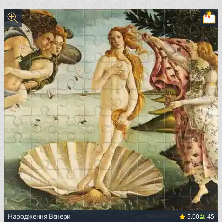
<p><a href="https://commons.wikimedia.org/wiki/File:Van
5.00
45
Народження Венери