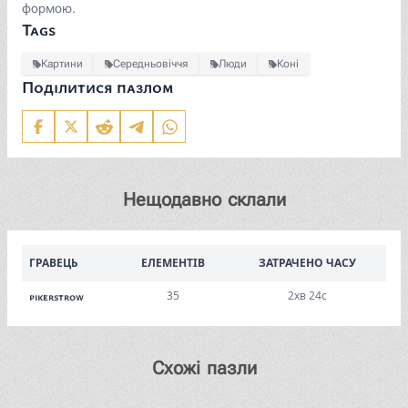
формою.
Tags
Картини
Середньовіччя
Люди
Коні
Поділитися пазлом
Нещодавно склали
ГРАВЕЦЬ
ЕЛЕМЕНТІВ
ЗАТРАЧЕНО ЧАСУ
35
2хв 24с
pikerstrow
Схожі пазли