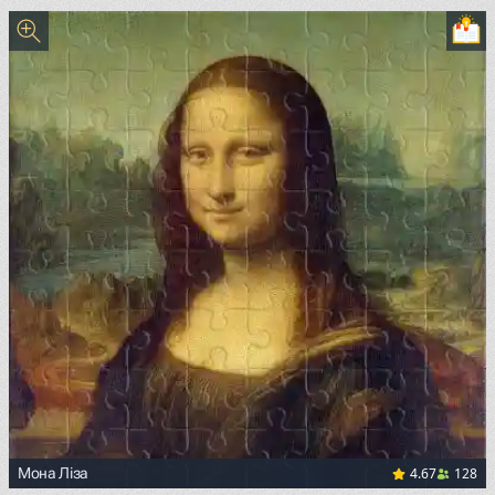
4.67
128
Мона Ліза