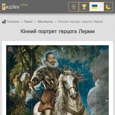
online
P
uzzles
Головна
Пазли
Мистецтво
Кінний портрет герцога Лерми
Пазл
Кінний портрет герцога Лерми