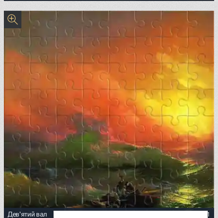
<p><a href="https://commons.wikimedia.org/wiki/File:Sand
4.67
31
Дев'ятий вал