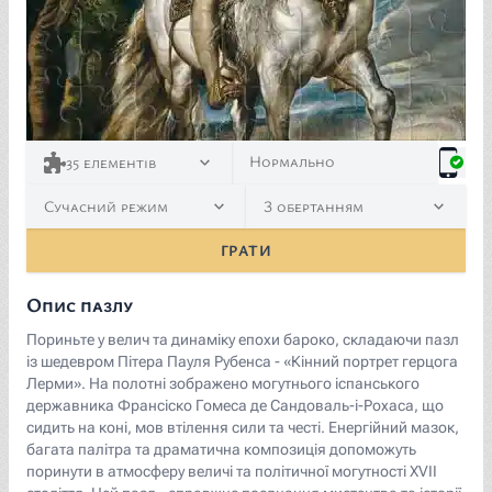
<p><a href="https://commons.wikimedia.org/wiki/File:R
Нормально
35
елементів
Сучасний режим
З обертанням
ГРАТИ
Опис пазлу
Пориньте у велич та динаміку епохи бароко, складаючи пазл
із шедевром Пітера Пауля Рубенса - «Кінний портрет герцога
Лерми». На полотні зображено могутнього іспанського
державника Франсіско Гомеса де Сандоваль-і-Рохаса, що
сидить на коні, мов втілення сили та честі. Енергійний мазок,
багата палітра та драматична композиція допоможуть
поринути в атмосферу величі та політичної могутності XVII