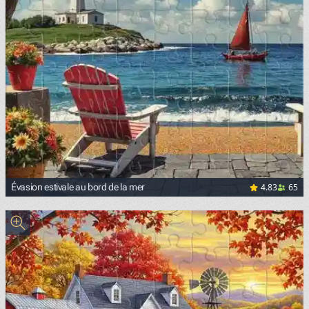
4.83
65
Évasion estivale au bord de la mer