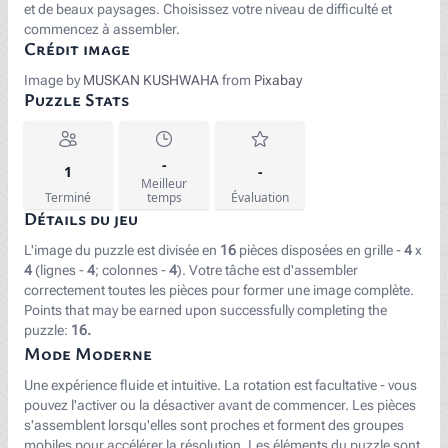
et de beaux paysages. Choisissez votre niveau de difficulté et
commencez à assembler.
Crédit image
Image by
MUSKAN KUSHWAHA
from
Pixabay
Puzzle Stats
-
1
-
Meilleur
Terminé
temps
Évaluation
Détails du jeu
L'image du puzzle est divisée en
16
pièces disposées en grille -
4
x
4
(lignes -
4
; colonnes -
4
). Votre tâche est d'assembler
correctement toutes les pièces pour former une image complète.
Points that may be earned upon successfully completing the
puzzle:
16.
Mode Moderne
Une expérience fluide et intuitive. La rotation est facultative - vous
pouvez l'activer ou la désactiver avant de commencer. Les pièces
s'assemblent lorsqu'elles sont proches et forment des groupes
mobiles pour accélérer la résolution. Les éléments du puzzle sont