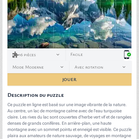
<p><span style="color: black;">Image by </span><a h
Facile
16
pièces
Mode Moderne
Avec rotation
JOUER
Description du puzzle
Ce puzzle en ligne est basé sur une image vibrante de la nature.
Au centre, un lac de montagne calme avec de l'eau turquoise
claire. Les rives du lac sont couvertes d'herbe vert vif et de rangées
denses de grands conifères. En arrière-plan, une haute
montagne avec un sommet pointu et enneigé est visible. Ce puzzle
plaira aux amateurs de nature sauvage, de voyages en montagne