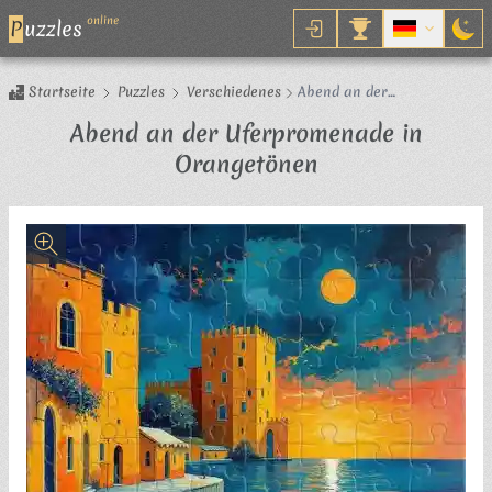
online
P
uzzles
Startseite
Puzzles
Verschiedenes
Abend an der
Uferpromenade in
Abend an der Uferpromenade in
Orangetönen
Puzzle
Orangetönen