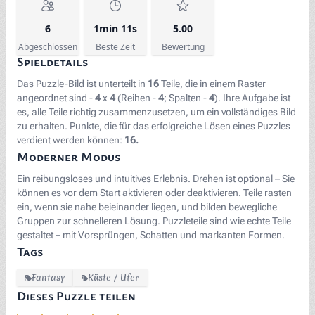
6
1min 11s
5.00
Abgeschlossen
Beste Zeit
Bewertung
Spieldetails
Das Puzzle-Bild ist unterteilt in
16
Teile, die in einem Raster
angeordnet sind -
4
x
4
(Reihen -
4
; Spalten -
4
). Ihre Aufgabe ist
es, alle Teile richtig zusammenzusetzen, um ein vollständiges Bild
zu erhalten. Punkte, die für das erfolgreiche Lösen eines Puzzles
verdient werden können:
16.
Moderner Modus
Ein reibungsloses und intuitives Erlebnis. Drehen ist optional – Sie
können es vor dem Start aktivieren oder deaktivieren. Teile rasten
ein, wenn sie nahe beieinander liegen, und bilden bewegliche
Gruppen zur schnelleren Lösung. Puzzleteile sind wie echte Teile
gestaltet – mit Vorsprüngen, Schatten und markanten Formen.
Tags
Fantasy
Küste / Ufer
Dieses Puzzle teilen