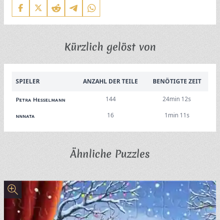
Kürzlich gelöst von
SPIELER
ANZAHL DER TEILE
BENÖTIGTE ZEIT
144
24min 12s
Petra Hesselmann
16
1min 11s
nnnata
Ähnliche Puzzles