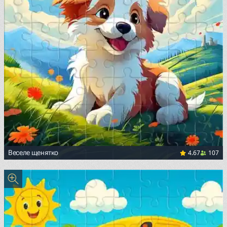
4.67
107
Веселе щенятко
<p><span style="color: black; background-color: white;