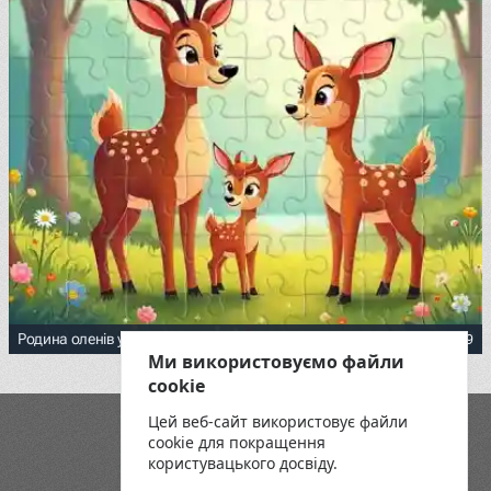
39
Родина оленів у ранковому лісі
Ми використовуємо файли
cookie
Цей веб-сайт використовує файли
Блог
cookie для покращення
Playground
користувацького досвіду.
Умови та положення
Політика конфіденційності