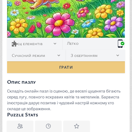
Легко
24
елементів
Сучасний режим
З обертанням
ГРАТИ
Опис пазлу
Складіть онлайн пазл із сценою, де веселі цуценята бігають
серед лугу, повного яскравих квітів та метеликів. Барвиста
ілюстрація дарує позитив і чудовий настрій кожному хто
складе це зображення.
Puzzle Stats