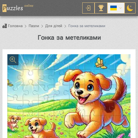
online
P
uzzles
Головна
Пазли
Для дітей
Гонка за метеликами
Пазл
Гонка за метеликами