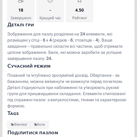
18
-
4.50
Завершено
Кращий час
Рейтинг
Деталі гри
Зображення для пазлу розділене на
24
елементи, які
розміщені у сітці -
6
x
4
(рядків -
6
; стовпців -
4
). Ваше
завдання – правильно скласти всі частини, щоб отримати
цілісне зображення. Бали, які можна заробити за успішне
завершення пазлу:
24.
Сучасний режим
Плавний та інтуїтивно зрозумілий досвід. Обертання - за
бажанням, можна ввімкнути чи вимкнути перед початком.
Деталі з'єднуються при наближенні та утворюють рухомі
групи для пришвидшення складання. Елементи стилізовані
під справжні пазли: з випуклостями, тінями та характерною
формою.
Tags
Фентезі
Коти
Поділитися пазлом