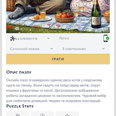
Легко
24
елементів
Сучасний режим
З обертанням
ГРАТИ
Опис пазлу
Онлайн пазл із кумедною сценою двох котів у людському
одязі на пікніку. Вони сидять на пледі серед квітів, поруч
кошики з фруктами та напої. Деталізоване зображення
робить складання цікавим та захоплюючим. Чудовий вибір
для любителів домашніх тварин та яскравих ілюстрацій.
Puzzle Stats