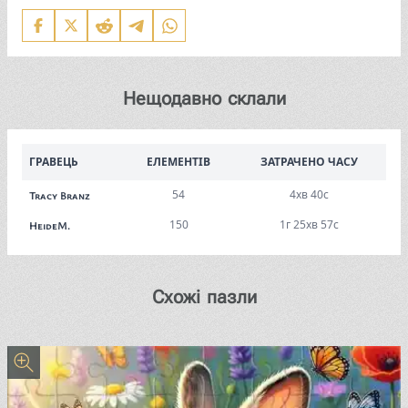
Нещодавно склали
ГРАВЕЦЬ
ЕЛЕМЕНТІВ
ЗАТРАЧЕНО ЧАСУ
54
4хв 40с
Tracy Branz
150
1г 25хв 57с
HeideM.
Схожі пазли