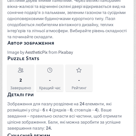
світлими дерев'яними панелями. Через великі панорамні
вікна-жалюзі та відчинені скляні двері відкривається вид на
сонячне подвір'я з пальмами, зеленим газоном та сусідніми
одноповерховими будиночками курортного типу. Пазл
сподобається любителям вінтажного дизайну, теплих
інтер'єрів та літньої атмосфери. Вибирайте рівень складності
та починайте складати.
Автор зображення
Image by
AestheticPix
from
Pixabay
Puzzle Stats
2
-
-
Завершено
Кращий час
Рейтинг
Деталі гри
Зображення для пазлу розділене на
24
елементи, які
розміщені у сітці -
6
x
4
(рядків -
6
; стовпців -
4
). Ваше
завдання – правильно скласти всі частини, щоб отримати
цілісне зображення. Бали, які можна заробити за успішне
завершення пазлу:
24.
Сучасний режим