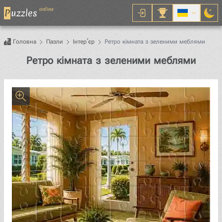
online
P
uzzles
Головна
Пазли
Інтер’єр
Ретро кімната з зеленими меблями
Пазл
Ретро кімната з зеленими меблями