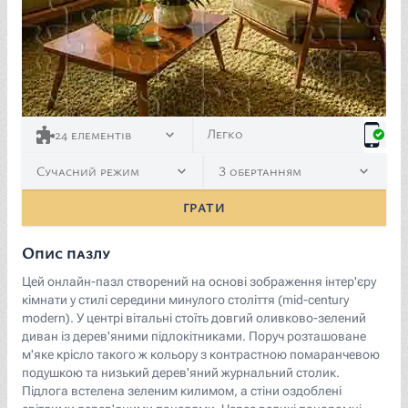
<p><span style="color: black;">Image by </span><a hr
Легко
24
елементів
Сучасний режим
З обертанням
ГРАТИ
Опис пазлу
Цей онлайн-пазл створений на основі зображення інтер'єру
кімнати у стилі середини минулого століття (mid-century
modern). У центрі вітальні стоїть довгий оливково-зелений
диван із дерев'яними підлокітниками. Поруч розташоване
м'яке крісло такого ж кольору з контрастною помаранчевою
подушкою та низький дерев'яний журнальний столик.
Підлога встелена зеленим килимом, а стіни оздоблені