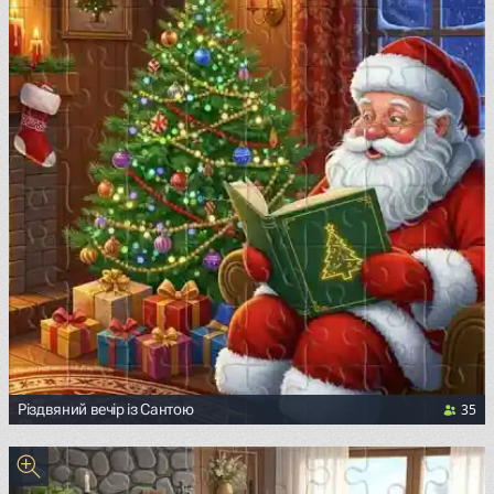
35
Різдвяний вечір із Сантою