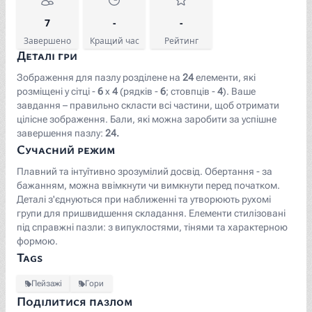
7
-
-
Завершено
Кращий час
Рейтинг
Деталі гри
Зображення для пазлу розділене на
24
елементи, які
розміщені у сітці -
6
x
4
(рядків -
6
; стовпців -
4
). Ваше
завдання – правильно скласти всі частини, щоб отримати
цілісне зображення. Бали, які можна заробити за успішне
завершення пазлу:
24.
Сучасний режим
Плавний та інтуїтивно зрозумілий досвід. Обертання - за
бажанням, можна ввімкнути чи вимкнути перед початком.
Деталі з'єднуються при наближенні та утворюють рухомі
групи для пришвидшення складання. Елементи стилізовані
під справжні пазли: з випуклостями, тінями та характерною
формою.
Tags
Пейзажі
Гори
Поділитися пазлом