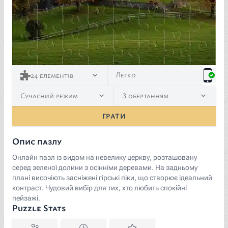
Легко
24
елементів
Сучасний режим
З обертанням
ГРАТИ
Опис пазлу
Онлайн пазл із видом на невелику церкву, розташовану
серед зеленої долини з осінніми деревами. На задньому
плані височіють засніжені гірські піки, що створює ідеальний
контраст. Чудовий вибір для тих, хто любить спокійні
пейзажі.
Puzzle Stats