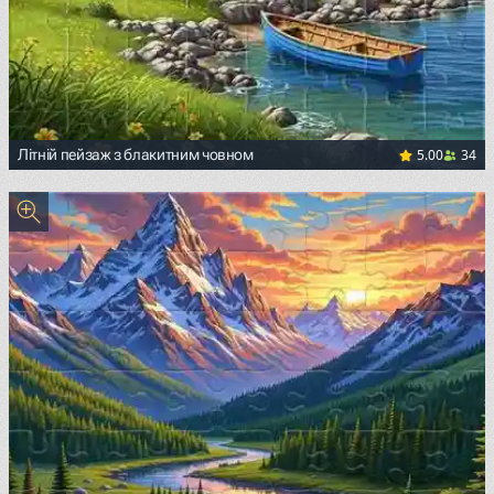
5.00
34
Літній пейзаж з блакитним човном