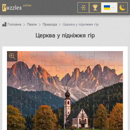
online
P
uzzles
Головна
Пазли
Природа
Церква у підніжжя гір
Пазл
Церква у підніжжя гір