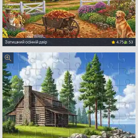
4.75
53
Затишний осінній двір