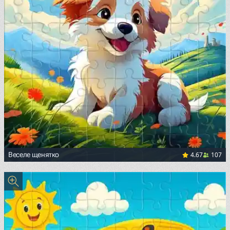
4.67
107
Веселе щенятко
<p><span style="color: black; background-color: white;