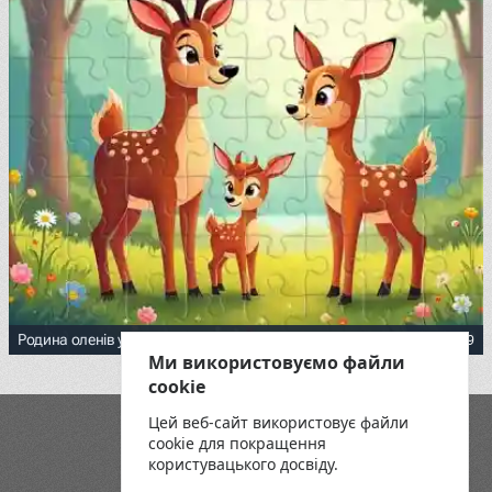
39
Родина оленів у ранковому лісі
Ми використовуємо файли
cookie
Цей веб-сайт використовує файли
Блог
cookie для покращення
Playground
користувацького досвіду.
Умови та положення
Політика конфіденційності