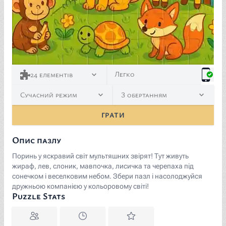
Легко
24
елементів
Сучасний режим
З обертанням
ГРАТИ
Опис пазлу
Поринь у яскравий світ мультяшних звірят! Тут живуть
жираф, лев, слоник, мавпочка, лисичка та черепаха під
сонечком і веселковим небом. Збери пазл і насолоджуйся
дружньою компанією у кольоровому світі!
Puzzle Stats