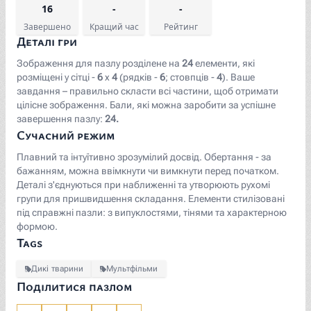
16
-
-
Завершено
Кращий час
Рейтинг
Деталі гри
Зображення для пазлу розділене на
24
елементи, які
розміщені у сітці -
6
x
4
(рядків -
6
; стовпців -
4
). Ваше
завдання – правильно скласти всі частини, щоб отримати
цілісне зображення. Бали, які можна заробити за успішне
завершення пазлу:
24.
Сучасний режим
Плавний та інтуїтивно зрозумілий досвід. Обертання - за
бажанням, можна ввімкнути чи вимкнути перед початком.
Деталі з'єднуються при наближенні та утворюють рухомі
групи для пришвидшення складання. Елементи стилізовані
під справжні пазли: з випуклостями, тінями та характерною
формою.
Tags
Дикі тварини
Мультфільми
Поділитися пазлом