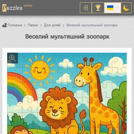
online
P
uzzles
Головна
Пазли
Для дітей
Веселий мультяшний зоопарк
Пазл
Веселий мультяшний зоопарк