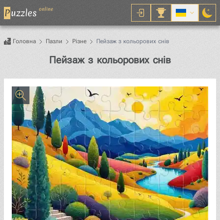
online
P
uzzles
Головна
Пазли
Різне
Пейзаж з кольорових снів
Пазл
Пейзаж з кольорових снів