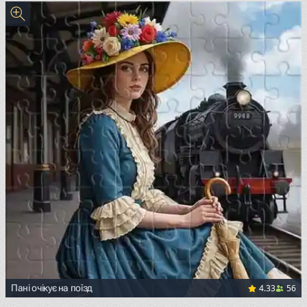
4.33
56
Пані очікує на поїзд