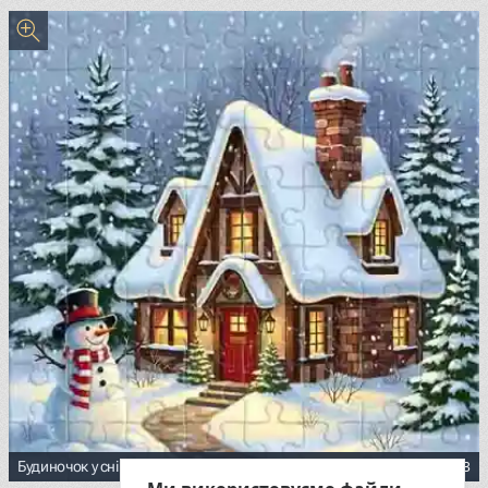
33
Будиночок у снігу та сніговик