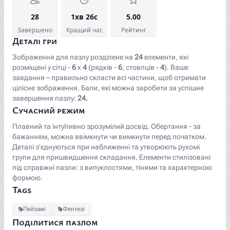
28
1хв 26с
5.00
Завершено
Кращий час
Рейтинг
Деталі гри
Зображення для пазлу розділене на
24
елементи, які
розміщені у сітці -
6
x
4
(рядків -
6
; стовпців -
4
). Ваше
завдання – правильно скласти всі частини, щоб отримати
цілісне зображення. Бали, які можна заробити за успішне
завершення пазлу:
24.
Сучасний режим
Плавний та інтуїтивно зрозумілий досвід. Обертання - за
бажанням, можна ввімкнути чи вимкнути перед початком.
Деталі з'єднуються при наближенні та утворюють рухомі
групи для пришвидшення складання. Елементи стилізовані
під справжні пазли: з випуклостями, тінями та характерною
формою.
Tags
Пейзажі
Фентезі
Поділитися пазлом