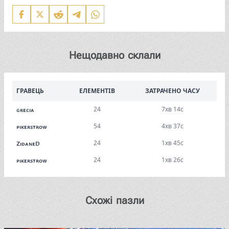
Нещодавно склали
ГРАВЕЦЬ
ЕЛЕМЕНТІВ
ЗАТРАЧЕНО ЧАСУ
24
7хв 14с
grecia
54
4хв 37с
pikerstrow
24
1хв 45с
ZidaneD
24
1хв 26с
pikerstrow
Схожі пазли