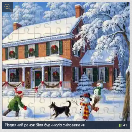
41
Різдвяний ранок біля будинку із сніговиками