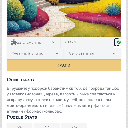
Легко
24
елементів
Сучасний режим
З обертанням
ГРАТИ
Опис пазлу
Вирушайте у подорож барвистим світом, де природа танцює
у веселкових тонах. Дерева, пагорби й річка сплітаються у
яскраву казку, а птахи ширяють у небі, що палає теплом
жовто-оранжевого світла. Цей пазл - як витвір фантазії,
втілений у формах і кольорах.
Puzzle Stats