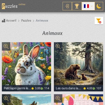
online
P
uzzles
Accueil
Puzzles
Animaux
Animaux
3.00
114
4.00
107
Petit lapin parmi les
Les ours dans la
fleurs
forêt