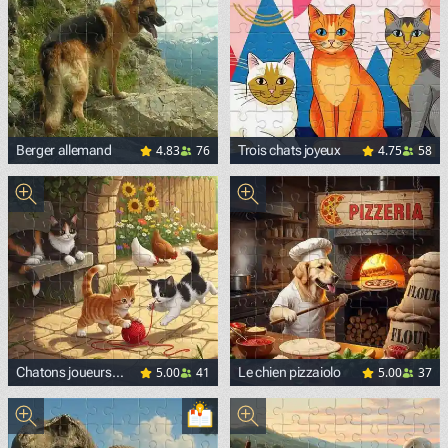
4.83
76
4.75
58
Berger allemand
Trois chats joyeux
<p><a href="https://upload.wikimedia.org/wikipedia/com
5.00
41
5.00
37
Chatons joueurs
Le chien pizzaiolo
dans la cour