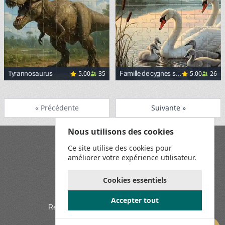
5.00
35
5.00
26
Tyrannosaurus
Famille de cygnes sur
un lac paisible
« Précédente
Suivante »
Nous utilisons des cookies
Blog
Ce site utilise des cookies pour
Playground
améliorer votre expérience utilisateur.
Conditions générales
Politique de confidentialité
Règles du jeu
Cookies essentiels
Contactez-nous
Accepter tout
Rejoignez-nous sur les réseaux sociaux: