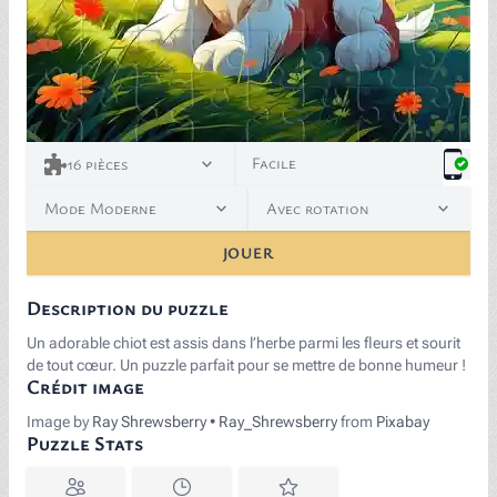
<p><span style="color: black; background-color: whit
Facile
16
pièces
Mode Moderne
Avec rotation
JOUER
Description du puzzle
Un adorable chiot est assis dans l’herbe parmi les fleurs et sourit
de tout cœur. Un puzzle parfait pour se mettre de bonne humeur !
Crédit image
Image by
Ray Shrewsberry • Ray_Shrewsberry
from
Pixabay
Puzzle Stats