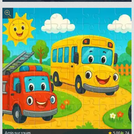
5.00
74
Amis sur roues