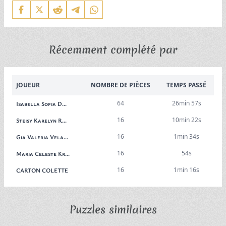
Récemment complété par
JOUEUR
NOMBRE DE PIÈCES
TEMPS PASSÉ
64
26min 57s
Isabella Sofia D...
16
10min 22s
Steisy Karelyn R...
16
1min 34s
Gia Valeria Vela...
16
54s
Maria Celeste Kr...
16
1min 16s
CARTON COLETTE
Puzzles similaires