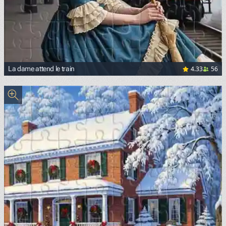
4.33
56
La dame attend le train