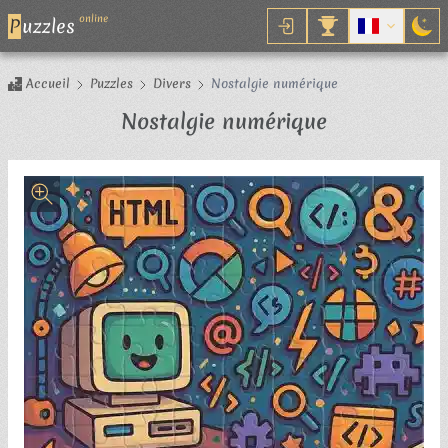
online
P
uzzles
Accueil
Puzzles
Divers
Nostalgie numérique
Puzzle
Nostalgie numérique