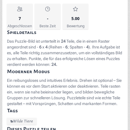
7
-
5.00
Abgeschlossen
Beste Zeit
Bewertung
Spieldetails
Das Puzzle-Bild ist unterteilt in
24
Teile, die in einem Raster
angeordnet sind -
6
x
4
(Reihen -
6
; Spalten -
4
). Ihre Aufgabe ist
es, alle Teile richtig zusammenzusetzen, um ein vollständiges Bild
zu erhalten. Punkte, die für das erfolgreiche Lösen eines Puzzles
verdient werden können:
24.
Moderner Modus
Ein reibungsloses und intuitives Erlebnis. Drehen ist optional – Sie
können es vor dem Start aktivieren oder deaktivieren. Teile rasten
ein, wenn sie nahe beieinander liegen, und bilden bewegliche
Gruppen zur schnelleren Lösung. Puzzleteile sind wie echte Teile
gestaltet – mit Vorsprüngen, Schatten und markanten Formen.
Tags
Wilde Tiere
Dieses Puzzle teilen