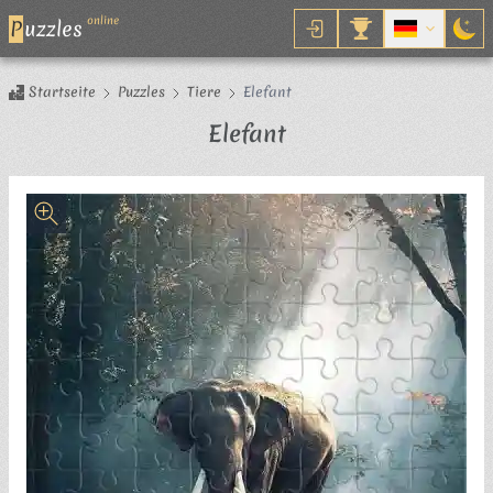
online
P
uzzles
Startseite
Puzzles
Tiere
Elefant
Puzzle
Elefant