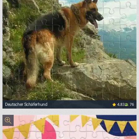
4.83
76
Deutscher Schäferhund
<p><a href="https://upload.wikimedia.org/wikipedia/com