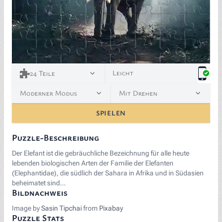
<p><span style="background-color: white; color: blac
Leicht
24
Teile
Moderner Modus
Mit Drehen
SPIELEN
Puzzle-Beschreibung
Der Elefant ist die gebräuchliche Bezeichnung für alle heute
lebenden biologischen Arten der Familie der Elefanten
(Elephantidae), die südlich der Sahara in Afrika und in Südasien
beheimatet sind…
Bildnachweis
Image by
Sasin Tipchai
from
Pixabay
Puzzle Stats