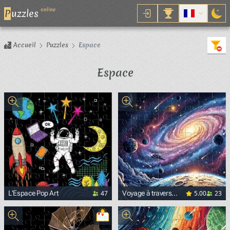
online
P
uzzles
Accueil
Puzzles
Espace
Espace
47
5.00
23
L'Espace Pop Art
Voyage à travers
l’Univers