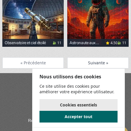
11
4.50
11
Observatoire et ciel étoilé
Astronaute aux
confins du monde
« Précédente
Suivante »
Nous utilisons des cookies
Blog
Ce site utilise des cookies pour
Playground
améliorer votre expérience utilisateur.
Conditions générales
Politique de confidentialité
Règles du jeu
Cookies essentiels
Contactez-nous
Accepter tout
Rejoignez-nous sur les réseaux sociaux: