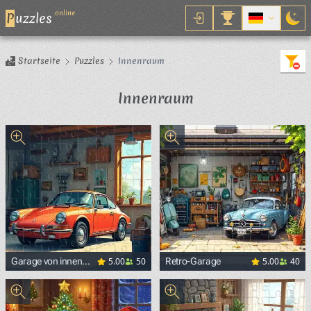
online
P
uzzles
Startseite
Puzzles
Innenraum
Innenraum
5.00
50
5.00
40
Garage von innen
Retro-Garage
und Retro-
Atmosphäre