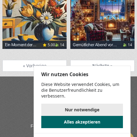
5.00
14
14
Ein Moment der
Gemütlicher Abend vor
Harmonie und Farbe
Weihnachten
<p><span style="background-
« Vorherige
Nächste »
Wir nutzen Cookies
Diese Website verwendet Cookies, um
Blog
die Benutzerfreundlichkeit zu
Playground
verbessern.
Allgemeine Geschäftsbedingungen
Datenschutzrichtlinie
Spielregeln
Nur notwendige
Kontaktieren Sie uns
Alles akzeptieren
Folgen Sie uns in den sozialen Medien: