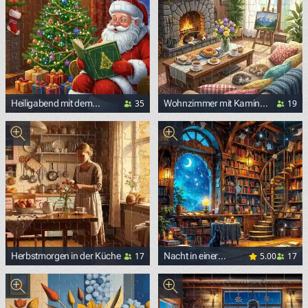
35
19
Heiligabend mit dem
Wohnzimmer mit Kamin
Weihnachtsmann
und Haustieren
17
5.00
17
Herbstmorgen in der Küche
Nacht in einer
mystischen
Bibliothek